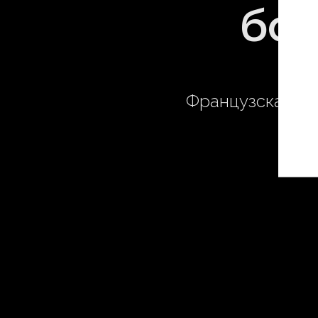
бол
Французская ап