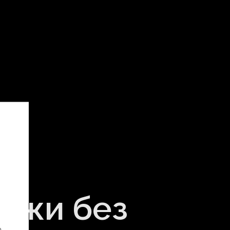
кожи без
ь