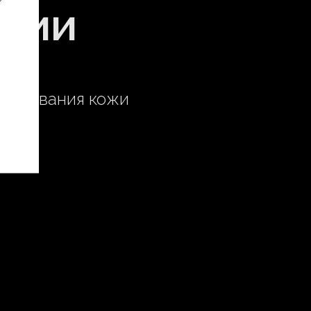
ации
елирования кожи