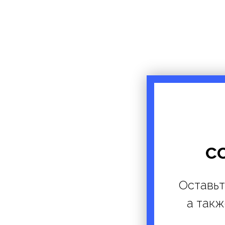
с
Оставьт
а такж