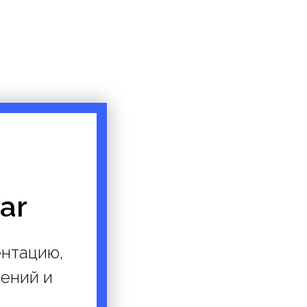
ar
ентацию,
жений и